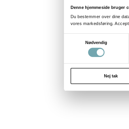
Denne hjemmeside bruger c
Du bestemmer over dine data. 
vores markedsføring. Accepter
Samtykkevalg
Nødvendig
Tilmeld d
Nej tak