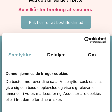
Se vilkår for booking af session.
Klik her for at bestille din tid
Tusind tak for en fantastisk
Samtykke
Detaljer
Om
telepati med vores nye, dejlige
pony.
Denne hjemmeside bruger cookies
Det var meget rørende at læse og WAU sikke et
Du bestemmer over dine data. Vi benytter cookies til at
kæmpestort og meget grundigt arbejde!
give dig den bedste oplevelse og vise dig relevante
Jeg vidste jo godt på forhånd, at du er dygtig. Men
annoncer i vores markedsføring. Accepter alle cookies
jeg er dybt imponeret over, hvad du kan – det er
eller tilret dem efter dine ønsker.
enestående, og jeg er virkelig taknemmelig for, at