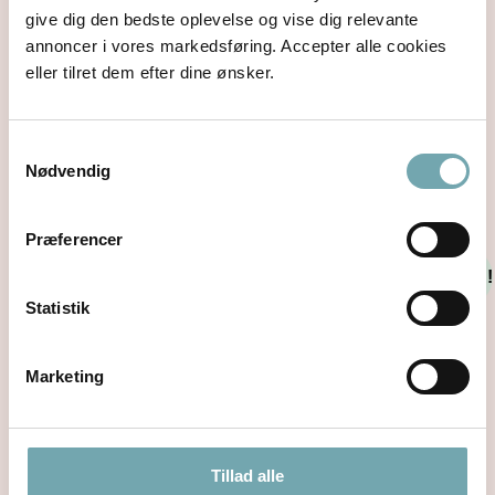
give dig den bedste oplevelse og vise dig relevante
annoncer i vores markedsføring. Accepter alle cookies
eller tilret dem efter dine ønsker.
Prinsen
Legebarnet
kr.
149,00
kr.
99,00
kr.
149,00
kr.
99,00
inkl. moms
inkl. moms
Samtykkevalg
Nødvendig
Tilføj til kurv
Tilføj til kurv
Præferencer
Tilbud!
Tilbud!
Statistik
Marketing
Tillad alle