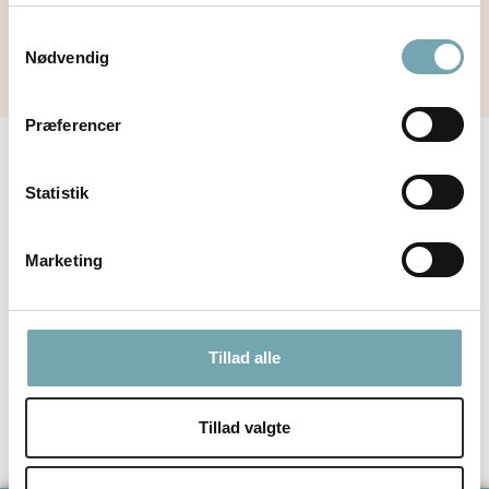
Samtykkevalg
Nødvendig
Præferencer
Tilmeld dig Ditte Youngs
Statistik
nyhedsbrev her
Marketing
Tillad alle
Tillad valgte
Ditte Young på TikTok