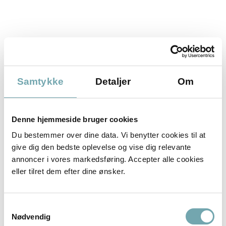
Jeg bliver til stadighed
Samtykke
Detaljer
Om
overrasket over at se
hestes udvikling, deres
Denne hjemmeside bruger cookies
intelligens, og hvor
Du bestemmer over dine data. Vi benytter cookies til at
individuelle de er
give dig den bedste oplevelse og vise dig relevante
annoncer i vores markedsføring. Accepter alle cookies
af Ditte Young · 11. juni 2013
eller tilret dem efter dine ønsker.
En af de sidste heste, jeg så, overraskede mig, og jeg
blev meget rørt.
Samtykkevalg
Nødvendig
Det var første gang jeg stod over for en hest, som