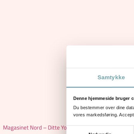
Samtykke
Denne hjemmeside bruger c
Du bestemmer over dine data. 
vores markedsføring. Accepter
Magasinet Nord – Ditte Young . Forstå din hund
Samtykkevalg