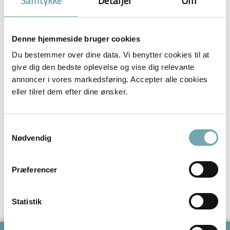
Samtykke
Detaljer
Om
Denne hjemmeside bruger cookies
Du bestemmer over dine data. Vi benytter cookies til at
give dig den bedste oplevelse og vise dig relevante
annoncer i vores markedsføring. Accepter alle cookies
eller tilret dem efter dine ønsker.
Facebook-f Instagram Youtube Cart-arrow-down af
Ditte Young · 2. januar 2015 When I talk to horses I
always look at the riders posture. There is normally
Samtykkevalg
a connection between the riders posture and the
Nødvendig
horse’s injuries, weaknesses and strong sides. And
yes, the horse can tell me When I got injured I
Præferencer
started working on my […]
Ditte Young på TikTok
Statistik