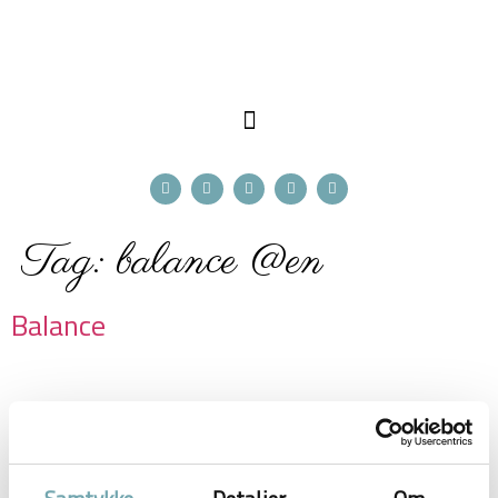
Tag:
balance @en
Balance