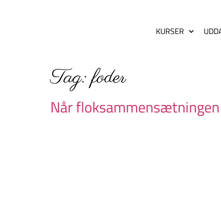
KURSER
UDD
Tag:
foder
Når floksammensætningen 