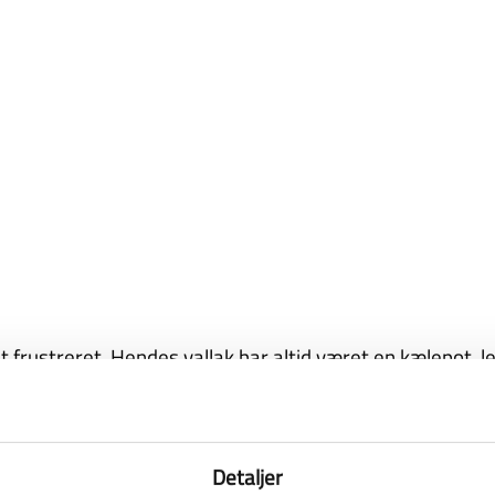
et frustreret. Hendes vallak har altid været en kælepot,
to heste… Men der skete et frygteligt uheld, og hun var n
e får mavesår
Detaljer