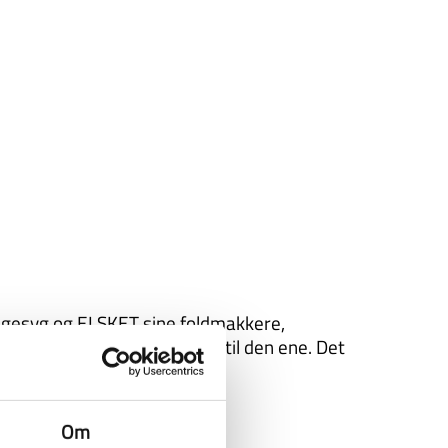
 legesyg og ELSKET sine foldmakkere,
ødt til akut at sige farvel til den ene. Det
Om