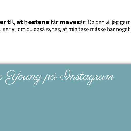
𝗺𝗺𝗲𝗿 𝘁𝗶𝗹, 𝗮𝘁 𝗵𝗲𝘀𝘁𝗲𝗻𝗲 𝗳å𝗿 𝗺𝗮𝘃𝗲𝘀å𝗿. Og den vil 
 vi, om du også synes, at min tese måske har noget på sig? 
e Young på Instagram