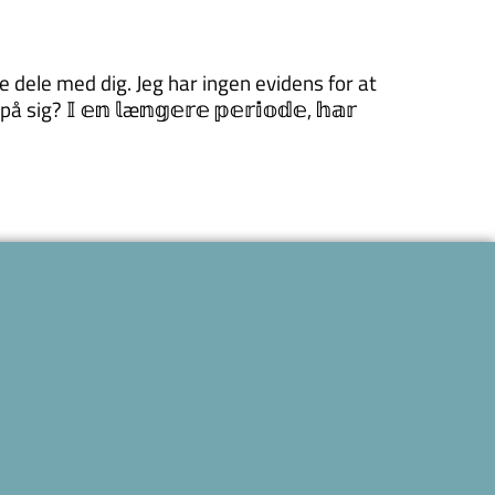
jeg gerne dele med dig. Jeg har ingen evidens for at
𝕀 𝕖𝕟 𝕝æ𝕟𝕘𝕖𝕣𝕖 𝕡𝕖𝕣𝕚𝕠𝕕𝕖, 𝕙𝕒𝕣