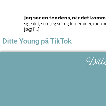
𝗝𝗲𝗴 𝘀𝗲𝗿 𝗲𝗻 𝘁𝗲𝗻𝗱𝗲𝗻𝘀, 𝗻å𝗿 𝗱𝗲𝘁 𝗸𝗼
sige det, som jeg ser og fornemmer, men nu ser
𝕛𝕖𝕘 […]
Ditte Young på TikTok
Ditt