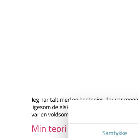
Jeg har talt med en hesteejer, der var meg
ligesom de elskede ham. Sidste år havde hun 
var en voldsom måde, […]
Min teori om, hvorfor hest
Samtykke