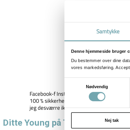
Samtykke
Denne hjemmeside bruger c
Du bestemmer over dine data. 
vores markedsføring. Accepter
Samtykkevalg
Nødvendig
Facebook-f Instagram Youtube Cart-arrow-d
100 % sikkerhed, at jeg kan ændre adfærd p
jeg desværre ikke. Jeg […]
Ditte Young på TikTok
Nej tak