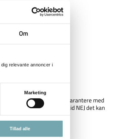
Om
 dig relevante annoncer i
Marketing
id til en anden, om jeg kan garantere med
 så)….. …er mit svar som altid NEJ det kan
Tillad alle