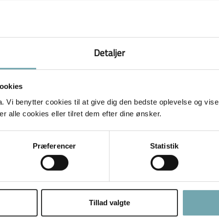
Detaljer
ookies
Vi benytter cookies til at give dig den bedste oplevelse og vise
 alle cookies eller tilret dem efter dine ønsker.
Præferencer
Statistik
own af Ditte Young · 3. maj 2014 Folk spørger mig fra t
å deres dyr. (Og hvor provokerende dette end måtte lyde
Tillad valgte