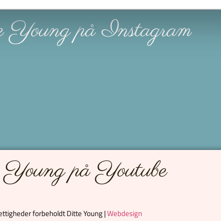
e Young på Instagram
e Young på Youtube
rettigheder forbeholdt Ditte Young |
Webdesign