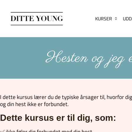
KURSER
UDD
Hesten og jeg e
I dette kursus lærer du de typiske årsager til, hvorfor di
og din hest ikke er forbundet.
Dette kursus er til dig, som:
✅ ikke føler dig forbundet med din hest