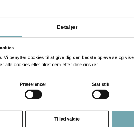
Detaljer
telepatere selv?
ookies
Vi benytter cookies til at give dig den bedste oplevelse og vise
and til at kommunikere telepatisk med dyr.
 alle cookies eller tilret dem efter dine ønsker.
stå deres tanker og lær, hvordan du kan
ærdsproblemer.
Præferencer
Statistik
retelepatør Uddannelsen
Tillad valgte