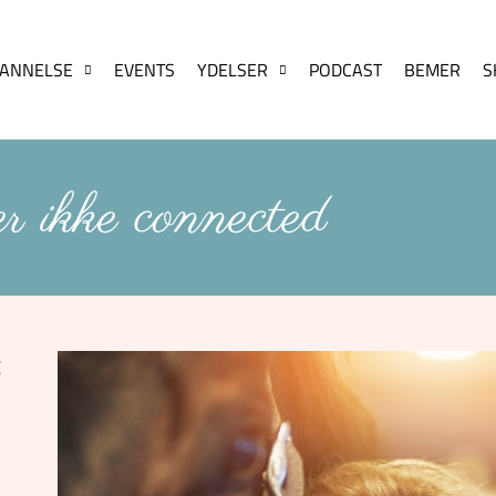
ANNELSE
EVENTS
YDELSER
PODCAST
BEMER
S
r ikke connected
g