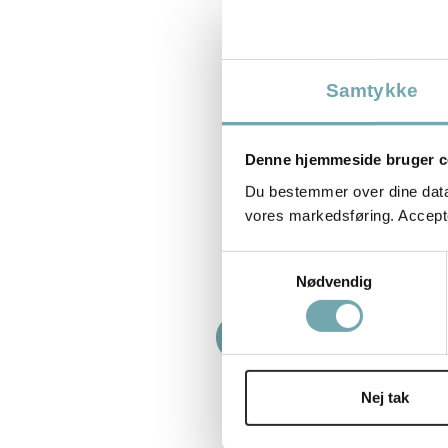
Samtykke
Vil du lære at 
Denne hjemmeside bruger c
Du bestemmer over dine data. 
Lær praktiske værktøjer, der gør dig i st
vores markedsføring. Accepter
Få en dybere forbindelse med dyr, for
Samtykkevalg
håndtere adf
Nødvendig
Læs om Ditte Young Dy
Nej tak