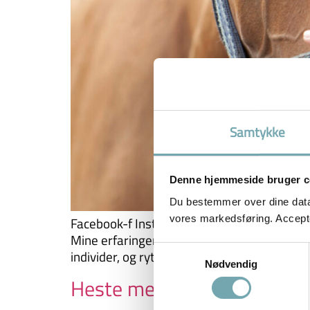
Samtykke
Denne hjemmeside bruger c
Du bestemmer over dine data. 
vores markedsføring. Accepter
Facebook-f Instagram Youtube Cart-arrow-dow
Mine erfaringer bygger på, hvad hestene har
Samtykkevalg
individer, og rytterne også er det. […]
Nødvendig
Heste med “det gode sind” 