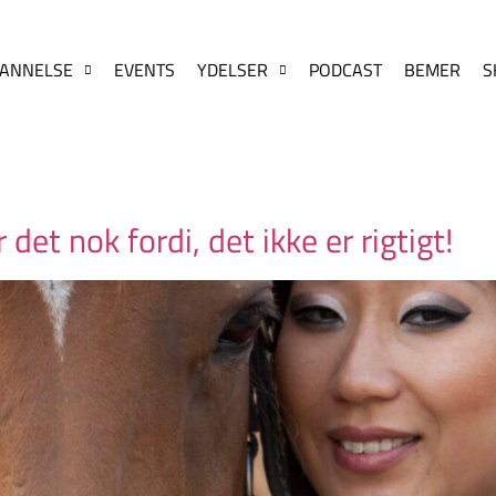
ANNELSE
EVENTS
YDELSER
PODCAST
BEMER
S
r det nok fordi, det ikke er rigtigt!