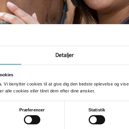
Detaljer
ookies
Vi benytter cookies til at give dig den bedste oplevelse og vise
 alle cookies eller tilret dem efter dine ønsker.
n af Ditte Young · 23. april 2016 Jeg er ikke ridepige s
 vist mig igen og igen. Og jeg bliver ved med at se et m
Præferencer
Statistik
– og hvem kigger på så rytterens?