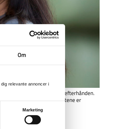
Om
 dig relevante annoncer i
elv. Det ved de fleste af jer efterhånden.
ønster i det hele, selvom hestene er
Marketing