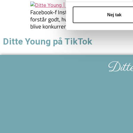
Facebook-f Instagram Youtube Cart-arrow-dow
Nej tak
forstår godt, hvad der menes med det. At he
blive konkurrencehest. […]
Ditte Young på TikTok
Ditt