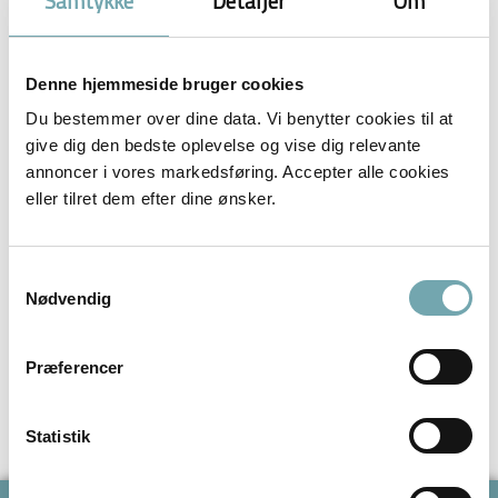
Samtykke
Detaljer
Om
Denne hjemmeside bruger cookies
Du bestemmer over dine data. Vi benytter cookies til at
give dig den bedste oplevelse og vise dig relevante
annoncer i vores markedsføring. Accepter alle cookies
eller tilret dem efter dine ønsker.
Facebook-f Instagram Youtube Cart-arrow-down af
Ditte Young · 20. marts 2015 I denne uge har jeg
hjulpet adskillige heste, som havde det til fælles, at
Samtykkevalg
de havde en eksplosiv adfærd eller går i panik i
Nødvendig
forskellige situationer. Jeg har prøvet at samle deres
historier her og håber, at nogen af jer kan bruge mine
Præferencer
råd: Prøv […]
Ditte Young på TikTok
Statistik