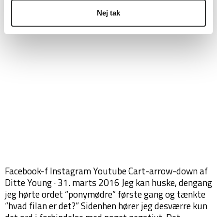
De 10 bud til en pony mor
Nej tak
Facebook-f Instagram Youtube Cart-arrow-down af
Ditte Young · 31. marts 2016 Jeg kan huske, dengang
jeg hørte ordet “ponymødre” første gang og tænkte
“hvad filan er det?” Sidenhen hører jeg desværre kun