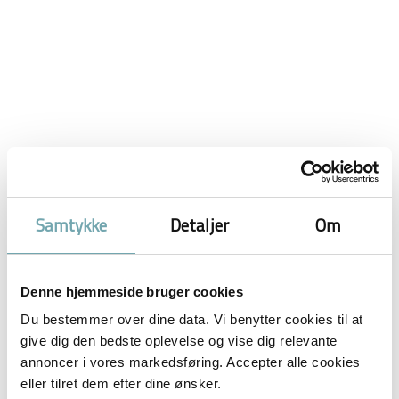
Facebook-f Instagram Youtube Cart-arrow-down af
Ditte Young · 23. april 2016 Jeg er ikke ridepige selv.
Det ved de fleste af jer efterhånden. Mine erfaringer
Samtykke
Detaljer
Om
bygger på, hvad hestene har vist mig igen og igen. Og
jeg bliver ved med at se et mønster i det hele, selvom
hestene er individer, og rytterne også er det. […]
Denne hjemmeside bruger cookies
Heste med “det gode sind” – og hvem
Du bestemmer over dine data. Vi benytter cookies til at
give dig den bedste oplevelse og vise dig relevante
kigger på så rytterens?
annoncer i vores markedsføring. Accepter alle cookies
eller tilret dem efter dine ønsker.